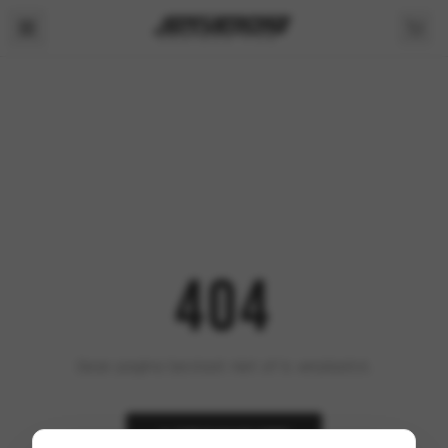
404
Deze pagina bestaat niet of is verplaatst.
TERUG NAAR HOME