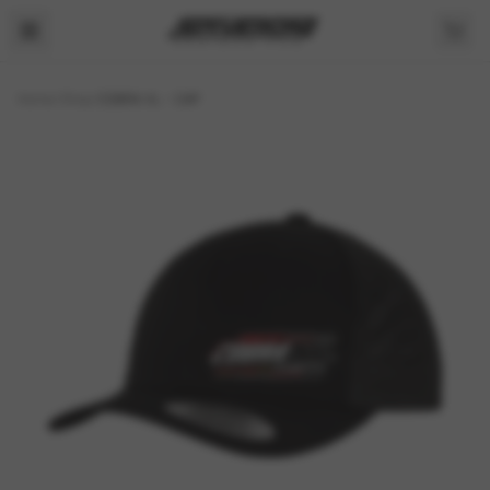
Home
/
Shop
/
COBRA XL – CAP