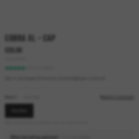
COBRA XL – CAP
€
20,00
Inclusief BTW
4.7/5 op Trustpilot
2–5 werkdagen
Premium kwaliteit
Eigen productie
MAAT
—
One Size
Bekijk maattabel
One Size
Check goed de maattabel voor de juiste pasvorm
Op bestelling gemaakt
— 2–5 werkdagen