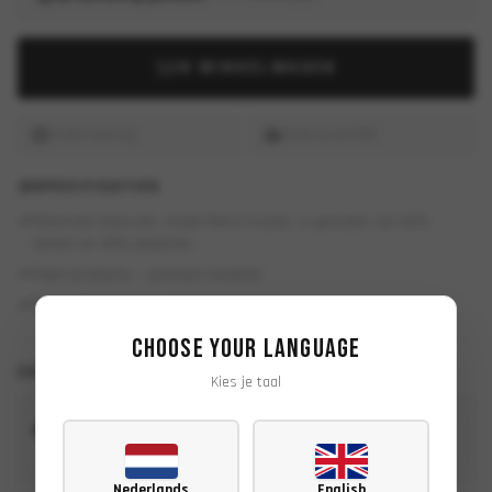
IN WINKELWAGEN
Snelle levering
Gratis vanaf €150
SPECIFICATIES
Materiaal
:
Deze pet, model Retro Trucker, is gemaakt van 60%
katoen en 40% polyester.
Eigen productie — premium kwaliteit
Exclusief design door Spiveron Designs
Choose your language
COMBINEER MET
Kies je taal
COBRA XL – T-SHIRT
€
28,00
Nederlands
English