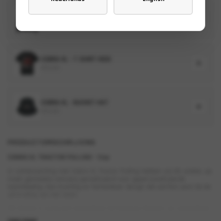
COBRA XL – HOODIE
€
50,00
COBRA XL – T-SHIRT KIDS
€
20,00
COBRA XL – BUCKET HAT
€
20,00
PRODUCTOMSCHRIJVING
COBRA XL TRACTOR PULLING – Cap
In samenwerking met Cobra XL Tractor Pulling hebben wij dit unieke, op
maat gemaakte ontwerp gerealiseerd voor gepersonaliseerde
teamkleding. Een krachtig en herkenbaar design dat perfect past bij de
uitstraling van het team.
Dit design is exclusief verkrijgbaar bij Spiveron Designs en verkrijgbaar
in een cap en bucket hat.