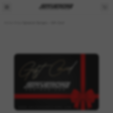
Home
/
Shop
/
Spiveron Designs - Gift Card