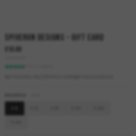
Spiveron Designs - Gift Card
€
10.00
Including VAT
4.7/5 on Trustpilot
2–5 business days
Premium quality
In-house production
WAARDES
—
€ 10
€ 10
€ 25
€ 50
€ 100
€ 200
€ 250