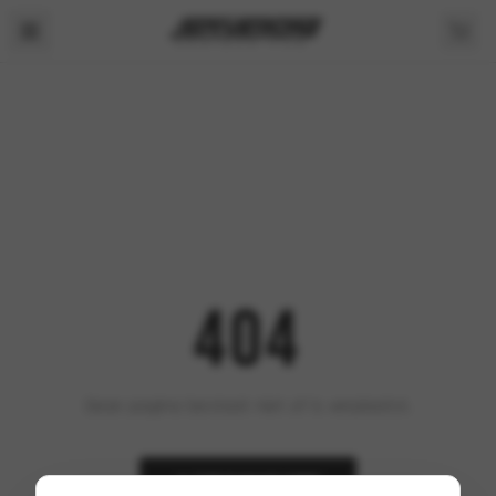
404
Deze pagina bestaat niet of is verplaatst.
TERUG NAAR HOME